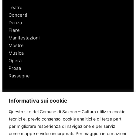
Teatro
Concerti
Danza
Fiere
Manifestazioni
Mostre
Musica
Opera
Prosa
Rassegne
Salerno
Informativa sui cookie
Personaggi
Questo sito del Comune di Salerno – Cultura utilizza cookie
Enogastronomia
tecnici e, previo consenso, cookie analitici e di terze parti
Mobilità a Salerno
per migliorare l’esperienza di navigazione e per servizi
Luoghi nei Dintorni
come mappe e video incorporati. Per maggiori informazioni