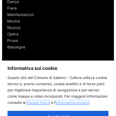
Danza
Fiere
Manifestazioni
Mostre
Musica
Opera
Prosa
Rassegne
Salerno
Informativa sui cookie
Personaggi
Questo sito del Comune di Salerno – Cultura utilizza cookie
Enogastronomia
tecnici e, previo consenso, cookie analitici e di terze parti
Mobilità a Salerno
per migliorare l’esperienza di navigazione e per servizi
Luoghi nei Dintorni
come mappe e video incorporati. Per maggiori informazioni
Link utili
consulta la
Cookie Policy
e l’
Informativa privacy
.