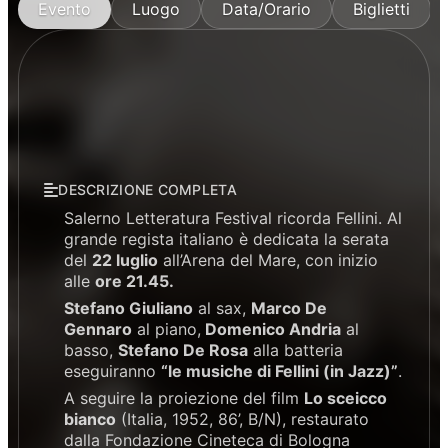
Evento
Luogo
Data/Orario
Biglietti
DESCRIZIONE COMPLETA
Salerno Letteratura Festival ricorda Fellini. Al
grande regista italiano è dedicata la serata
del
22 luglio
all’Arena del Mare, con inizio
alle
ore 21.45.
Stefano Giuliano
al sax,
Marco De
Gennaro
al piano,
Domenico Andria
al
basso,
Stefano De Rosa
alla batteria
eseguiranno
“le musiche di Fellini (in Jazz)”
.
A seguire la proiezione del film
Lo sceicco
bianco
(Italia, 1952, 86’, B/N), restaurato
dalla Fondazione Cineteca di Bologna