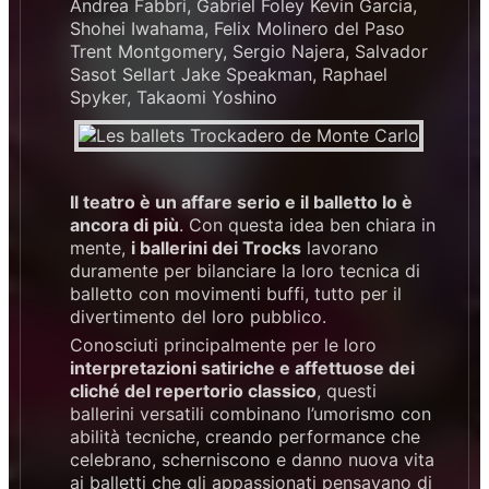
Andrea Fabbri, Gabriel Foley Kevin Garcia,
Shohei Iwahama, Felix Molinero del Paso
Trent Montgomery, Sergio Najera, Salvador
Sasot Sellart Jake Speakman, Raphael
Spyker, Takaomi Yoshino
Il teatro è un affare serio e il balletto lo è
ancora di più
. Con questa idea ben chiara in
mente,
i ballerini dei Trocks
lavorano
duramente per bilanciare la loro tecnica di
balletto con movimenti buffi, tutto per il
divertimento del loro pubblico.
Conosciuti principalmente per le loro
interpretazioni satiriche e affettuose dei
cliché del repertorio classico
, questi
ballerini versatili combinano l’umorismo con
abilità tecniche, creando performance che
celebrano, scherniscono e danno nuova vita
ai balletti che gli appassionati pensavano di