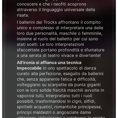
conoscere e che i neofiti scoprono
attraverso il linguaggio universale della
risata.
I ballerini dei Trocks affrontano il compito
unico e complesso di interpretare una delle
loro due personalità, maschile o femminile,
insieme al ruolo del balletto per cui sono
stati scelti. Le loro interpretazioni
sfaccettate portano profondità e sfumature
a una serata di teatro vivace e divertente!
All’ironia si affianca una tecnica
impeccabile
in uno spettacolo di danza
curato alla perfezione, eseguito da ballerini
che, senza apparente fatica e difficoltà,
volteggiano su scarpette da punta giganti
con le loro solide fisicità maschili avvolte in
vaporosi tutù. Interpretano tutti i ruoli
possibili, trasformandosi in cigni, silfidi,
spiritelli acquatici, romantiche principesse,
principi maldestri o angosciate dame
vittoriane. Valorizzano e celebrano lo spirito