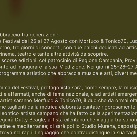
abbraccio tra generazioni:
no Festival dal 25 al 27 Agosto con Morfuco & Tonico70, L
alerno, tre giorni di concerti, con due palchi dedicati ad ar
 cinema, teatro e tante altre attività da scoprire.
 scorse edizioni, col patrocinio di Regione Campania, Provi
onto ad inaugurare la sua IV edizione. Nei giorni 25–26–27 A
rogramma artistico che abbraccia musica e arti, divertimen
ma del Festival, protagonista sarà, come sempre, la musica
ti e affermati, anche di fama nazionale, e ad artisti emergen
 artist saranno Morfuco & Tonico70, il duo che da ormai ol
me taglienti dalla metrica elaborata cantate rigorosamente i
ontico artista campano che ha fatto della sperimentazione 
seguirà Dutty Beagle, artista cilentano che viaggia tra sonor
atine e mediterranee; ci sarà poi lo Studio Murena, capostipi
 trova nel rap il linguaggio che contraddistingue la sua tagl