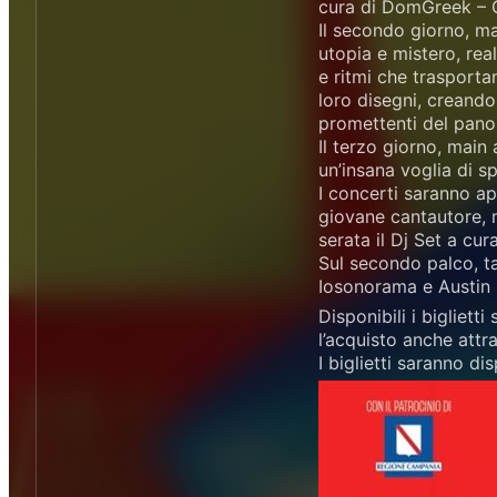
cura di DomGreek – C
Il secondo giorno, ma
utopia e mistero, rea
e ritmi che trasporta
loro disegni, creando 
promettenti del pano
Il terzo giorno, main
un’insana voglia di s
I concerti saranno ap
giovane cantautore, m
serata il Dj Set a cur
Sul secondo palco, ta
Iosonorama e Austin 
Disponibili i bigliet
l’acquisto anche attr
I biglietti saranno di