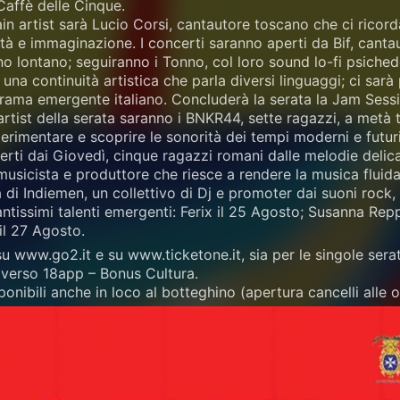
affè delle Cinque.
in artist sarà Lucio Corsi, cantautore toscano che ci ricor
ltà e immaginazione. I concerti saranno aperti da Bif, cantau
no lontano; seguiranno i Tonno, col loro sound lo-fi psichede
una continuità artistica che parla diversi linguaggi; ci sarà
rama emergente italiano. Concluderà la serata la Jam Sessi
 artist della serata saranno i BNKR44, sette ragazzi, a metà
perimentare e scoprire le sonorità dei tempi moderni e futuri
erti dai Giovedì, cinque ragazzi romani dalle melodie delica
usicista e produttore che riesce a rendere la musica fluida
a di Indiemen, un collettivo di Dj e promoter dai suoni rock, 
ntissimi talenti emergenti: Ferix il 25 Agosto; Susanna Rep
il 27 Agosto.
ti su www.go2.it e su www.ticketone.it, sia per le singole se
averso 18app – Bonus Cultura.
sponibili anche in loco al botteghino (apertura cancelli alle o