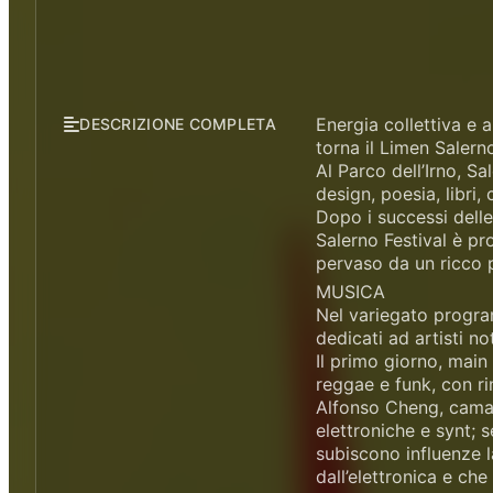
Energia collettiva e 
DESCRIZIONE COMPLETA
torna il Limen Saler
Al Parco dell’Irno, S
design, poesia, libri,
Dopo i successi delle
Salerno Festival è pr
pervaso da un ricco p
MUSICA
Nel variegato program
dedicati ad artisti no
Il primo giorno, main
reggae e funk, con ri
Alfonso Cheng, camale
elettroniche e synt; 
subiscono influenze l
dall’elettronica e che