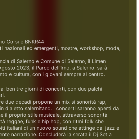
ucio Corsi e BNKR44
tisti nazionali ed emergenti, mostre, workshop, moda,
ncia di Salerno e Comune di Salerno, il Limen
gosto 2023, il Parco dell’Irno, a Salerno, sarà
to e cultura, con i giovani sempre al centro.
: ben tre giorni di concerti, con due palchi
ti.
tre due decadi propone un mix si sonorità rap,
n dialetto salernitano. I concerti saranno aperti da
il proprio stile musicale, attraverso sonorità
ità reggae, funk e hip hop, con ritmi folk che
ti italiani di un nuovo sound che attinge dal jazz e
iente narrazione. Concluderà la serata il Dj Set a