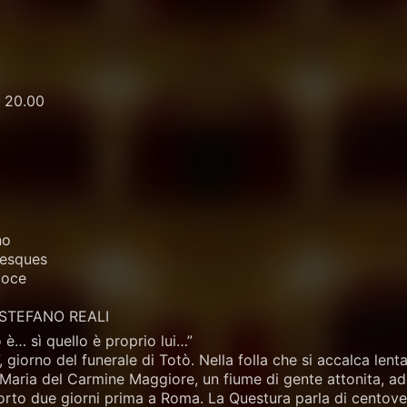
e 20.00
no
vesques
Noce
a STEFANO REALI
 è… sì quello è proprio lui…”
7, giorno del funerale di Totò. Nella folla che si accalca le
ta Maria del Carmine Maggiore, un fiume di gente attonita,
orto due giorni prima a Roma. La Questura parla di centove