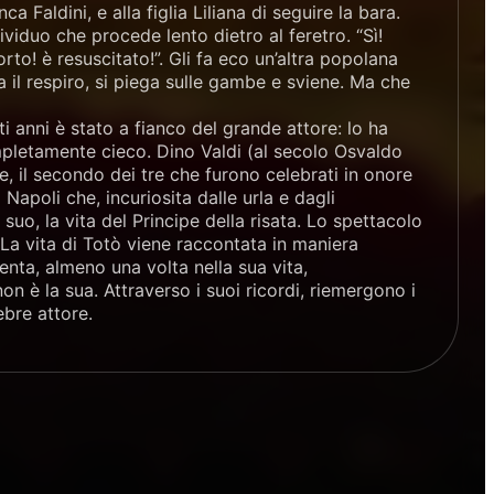
 Faldini, e alla figlia Liliana di seguire la bara.
viduo che procede lento dietro al feretro. “Sì!
to! è resuscitato!”. Gli fa eco un’altra popolana
a il respiro, si piega sulle gambe e sviene. Ma che
 anni è stato a fianco del grande attore: lo ha
pletamente cieco. Dino Valdi (al secolo Osvaldo
le, il secondo dei tre che furono celebrati in onore
Napoli che, incuriosita dalle urla e dagli
 suo, la vita del Principe della risata. Lo spettacolo
 La vita di Totò viene raccontata in maniera
enta, almeno una volta nella sua vita,
 è la sua. Attraverso i suoi ricordi, riemergono i
ebre attore.