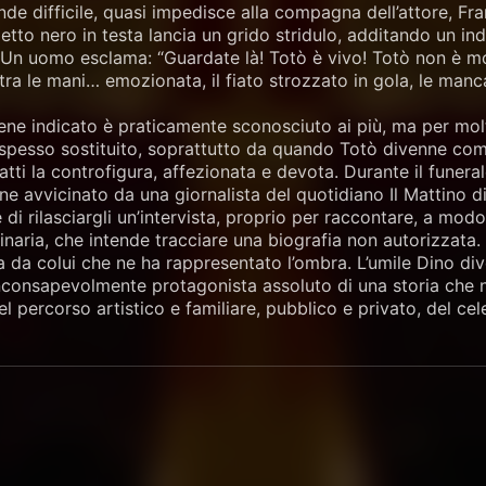
de difficile, quasi impedisce alla compagna dell’attore, Franca
tto nero in testa lancia un grido stridulo, additando un indi
. Un uomo esclama: “Guardate là! Totò è vivo! Totò non è mor
 tra le mani… emozionata, il fiato strozzato in gola, le manc
ene indicato è praticamente sconosciuto ai più, ma per molti
 spesso sostituito, soprattutto da quando Totò divenne com
atti la controfigura, affezionata e devota. Durante il funera
ne avvicinato da una giornalista del quotidiano Il Mattino di 
 di rilasciargli un’intervista, proprio per raccontare, a modo
inaria, che intende tracciare una biografia non autorizzata.
 da colui che ne ha rappresentato l’ombra. L’umile Dino div
onsapevolmente protagonista assoluto di una storia che non
el percorso artistico e familiare, pubblico e privato, del cel