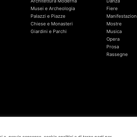
Architettura Moderna
Danza
Musei e Archeologia
Fiere
Palazzi e Piazze
Manifestazion
Chiese e Monasteri
Mostre
Giardini e Parchi
Musica
Opera
Prosa
Rassegne
 e, previo consenso, cookie analitici e di terze parti per