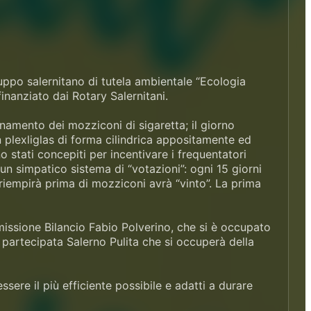
ppo salernitano di tutela ambientale “Ecologia
nanziato dai Rotary Salernitani.
uinamento dei mozziconi di sigaretta; il giorno
n plexliglas di forma cilindrica appositamente ed
stati concepiti per incentivare i frequentatori
un simpatico sistema di “votazioni”: ogni 15 giorni
riempirà prima di mozziconi avrà “vinto”. La prima
ommissione Bilancio Fabio Polverino, che si è occupato
a partecipata Salerno Pulita che si occuperà della
ere il più efficiente possibile e adatti a durare