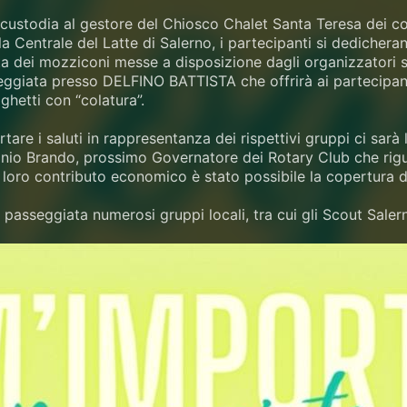
custodia al gestore del Chiosco Chalet Santa Teresa dei 
la Centrale del Latte di Salerno, i partecipanti si dedicher
ta dei mozziconi messe a disposizione dagli organizzatori 
ggiata presso DELFINO BATTISTA che offrirà ai partecipanti 
aghetti con “colatura”.
rtare i saluti in rappresentanza dei rispettivi gruppi ci sar
nio Brando, prossimo Governatore dei Rotary Club che riguar
l loro contributo economico è stato possibile la copertura di 
 passeggiata numerosi gruppi locali, tra cui gli Scout Salern