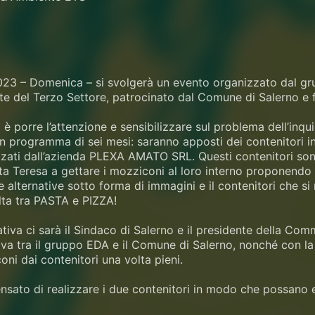
023 – Domenica – si svolgerà un evento organizzato dal gru
e del Terzo Settore, patrocinato dal Comune di Salerno e fi
a è porre l’attenzione e sensibilizzare sul problema dell’inq
i un programma di sei mesi: saranno apposti dei contenitori i
zati dall’azienda PLEXA AMATO SRL. Questi contenitori sono 
ta Teresa a gettare i mozziconi al loro interno proponendo 
alternative sotto forma di immagini e il contenitori che si 
elta tra PASTA e PIZZA!
ziativa ci sarà il Sindaco di Salerno e il presidente della C
ativa tra il gruppo EDA e il Comune di Salerno, nonché con l
ni dai contenitori una volta pieni.
nsato di realizzare i due contenitori in modo che possano ess