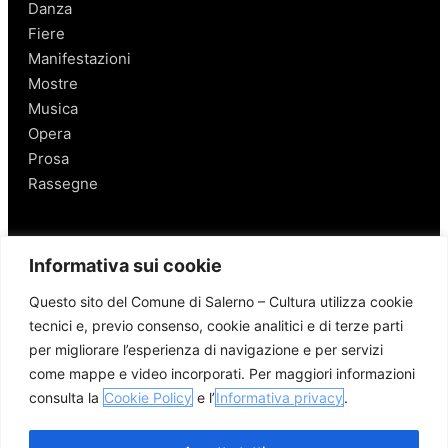
Danza
Fiere
Manifestazioni
Mostre
Musica
Opera
Prosa
Rassegne
Salerno
Informativa sui cookie
Personaggi
Questo sito del Comune di Salerno – Cultura utilizza cookie
Enogastronomia
tecnici e, previo consenso, cookie analitici e di terze parti
Mobilità a Salerno
per migliorare l’esperienza di navigazione e per servizi
Luoghi nei Dintorni
come mappe e video incorporati. Per maggiori informazioni
Link utili
consulta la
Cookie Policy
e l’
Informativa privacy
.