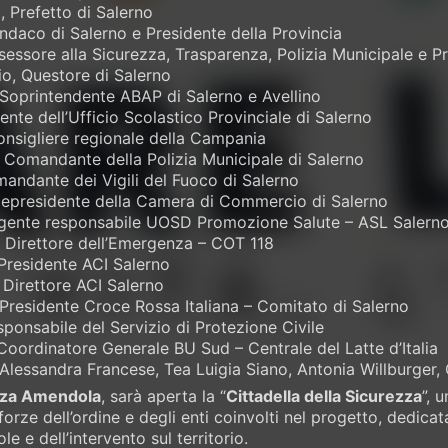
 Prefetto di Salerno
ndaco di Salerno e Presidente della Provincia
ssessore alla Sicurezza, Trasparenza, Polizia Municipale e P
io, Questore di Salerno
 Soprintendente ABAP di Salerno e Avellino
ente dell’Ufficio Scolastico Provinciale di Salerno
onsigliere regionale della Campania
, Comandante della Polizia Municipale di Salerno
andante dei Vigili del Fuoco di Salerno
cepresidente della Camera di Commercio di Salerno
igente responsabile UOSD Promozione Salute – ASL Salern
 Direttore dell’Emergenza – COT 118
Presidente ACI Salerno
 Direttore ACI Salerno
Presidente Croce Rossa Italiana – Comitato di Salerno
ponsabile del Servizio di Protezione Civile
Coordinatore Generale BU Sud – Centrale del Latte d’Italia
 Alessandra Francese, Tea Luigia Siano, Antonia Willburger,
azza Amendola
, sarà aperta la “
Cittadella della Sicurezza
”, 
forze dell’ordine e degli enti coinvolti nel progetto, dedica
le e dell’intervento sul territorio.