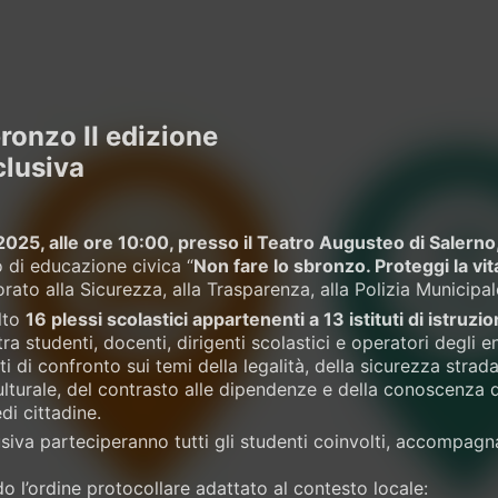
bronzo II edizione
clusiva
025, alle ore 10:00, presso il Teatro Augusteo di Salerno
 di educazione civica “
Non fare lo sbronzo. Proteggi la vita
rato alla Sicurezza, alla Trasparenza, alla Polizia Municipal
lto
16 plessi scolastici appartenenti a 13 istituti di istru
tra studenti, docenti, dirigenti scolastici e operatori degli 
i confronto sui temi della legalità, della sicurezza stradale
lturale, del contrasto alle dipendenze e della conoscenza del
di cittadine.
siva parteciperanno tutti gli studenti coinvolti, accompagnat
o l’ordine protocollare adattato al contesto locale: