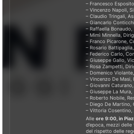
– Francesco Esposito,
– Vincenzo Napoli, Si
– Claudio Tringali, A
– Giancarlo Conticch
– Raffaella Bonaudo,
– Mimì Minnella, Dirig
– Franco Picarone, C
– Rosario Battipaglia
– Federico Carlo, Com
– Giuseppe Gallo, Vi
– Rosa Zampetti, Dir
– Domenico Violante,
– Vincenzo De Masi, 
– Giovanni Caturano,
– Giuseppe La Mura, 
– Roberto Nobile, Res
– Diego De Martino, 
– Vittoria Cosentino,
Alle
ore 9:00, in Pi
d’epoca, mezzi delle 
del rispetto delle rego