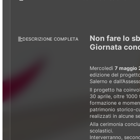
Non fare lo s
DESCRIZIONE COMPLETA
Giornata con
Mercoledì
7 maggio 2
edizione del progetto
Salerno e dall’Assesso
Il progetto ha coinvo
30 aprile, oltre 1000 
formazione e momenti d
patrimonio storico-cu
realizzati in alcune se
Alla cerimonia conclu
scolastici.
Interverranno, second