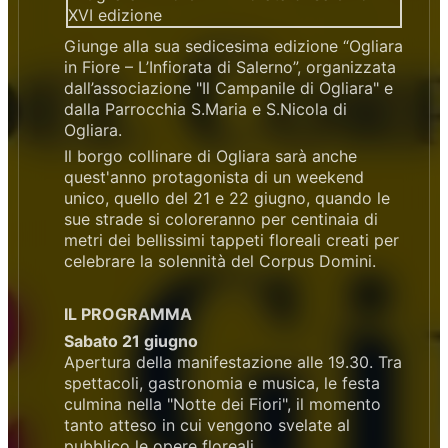
Giunge alla sua sedicesima edizione “Ogliara
in Fiore – L’Infiorata di Salerno”, organizzata
dall’associazione "Il Campanile di Ogliara" e
dalla Parrocchia S.Maria e S.Nicola di
Ogliara.
Il borgo collinare di Ogliara sarà anche
quest'anno protagonista di un weekend
unico, quello del 21 e 22 giugno, quando le
sue strade si coloreranno per centinaia di
metri dei bellissimi tappeti floreali creati per
celebrare la solennità del Corpus Domini.
IL PROGRAMMA
Sabato 21 giugno
Apertura della manifestazione alle 19.30. Tra
spettacoli, gastronomia e musica, le festa
culmina nella "Notte dei Fiori", il momento
tanto atteso in cui vengono svelate al
pubblico le opere floreali.