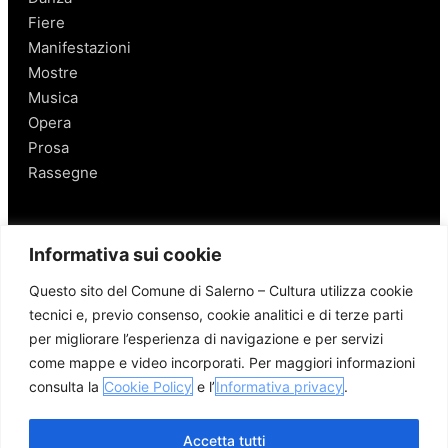
Fiere
Manifestazioni
Mostre
Musica
Opera
Prosa
Rassegne
Salerno
Informativa sui cookie
Personaggi
Questo sito del Comune di Salerno – Cultura utilizza cookie
Enogastronomia
tecnici e, previo consenso, cookie analitici e di terze parti
Mobilità a Salerno
per migliorare l’esperienza di navigazione e per servizi
Luoghi nei Dintorni
come mappe e video incorporati. Per maggiori informazioni
Link utili
consulta la
Cookie Policy
e l’
Informativa privacy
.
Accetta tutti