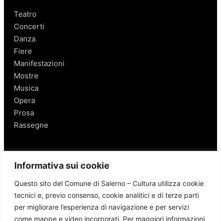
Teatro
Concerti
Danza
Fiere
Manifestazioni
Mostre
Musica
Opera
Prosa
Rassegne
Salerno
Informativa sui cookie
Personaggi
Questo sito del Comune di Salerno – Cultura utilizza cookie
Enogastronomia
tecnici e, previo consenso, cookie analitici e di terze parti
Mobilità a Salerno
per migliorare l’esperienza di navigazione e per servizi
Luoghi nei Dintorni
come mappe e video incorporati. Per maggiori informazioni