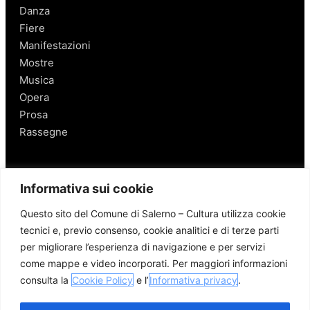
Danza
Fiere
Manifestazioni
Mostre
Musica
Opera
Prosa
Rassegne
Salerno
Informativa sui cookie
Personaggi
Questo sito del Comune di Salerno – Cultura utilizza cookie
Enogastronomia
tecnici e, previo consenso, cookie analitici e di terze parti
Mobilità a Salerno
per migliorare l’esperienza di navigazione e per servizi
Luoghi nei Dintorni
come mappe e video incorporati. Per maggiori informazioni
Link utili
consulta la
Cookie Policy
e l’
Informativa privacy
.