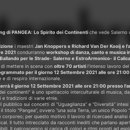
ng di PANGEA: Lo Spirito dei Continenti
che vede Salerno c
izione
i maestri
Jan Knoppers e Richard Van Der Kooij e 
re 2021
condurranno
workshop di danza, canto e musica int
 Ballando per le Strade- Salerno e EstroArmonico- il Calic
 di mettere in scena con
oltre 70 artisti
l'intenso lavoro d
rogrammato per il giorno 12 Settembre 2021 alle ore 21:00
 e di respiro internazionale.
terrà il giorno 12 Settembre 2021 alle ore 21:00 presso l'
dei continenti” è uno spettacolo interculturale di musica, d
 e tradizioni di varie etnie.
il pubblico sui concetti di ‘’Uguaglianza’’ e ‘’Diversità’’ int
il titolo ‘’Pangea’’, ovvero ‘’una sola Terra, un unico Popolo ’
 corporeo; per questo motivo il lavoro di ricercaed analisi m
al. Il tutto intrecciato da racconti inediti che parlano ap
bili. Il palcoscenico si carica di colori e ritmi pronti ad es