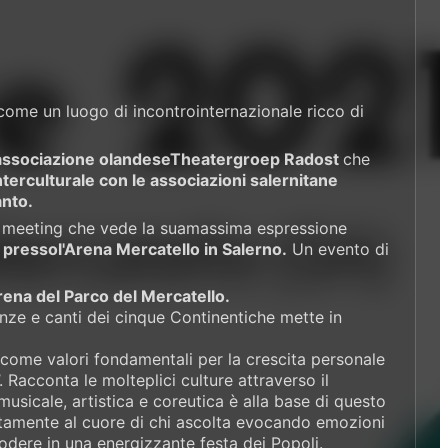
ome un luogo di incontrointernazionale ricco di
l'associazione olandeseTheatergroep Radost
che
erculturale con le associazioni salernitane
anto.
el meeting che vede la suamassima espressione
pressol'Arena Mercatello in Salerno.
Un evento di
arena del Parco del Mercatello.
anze e canti dei cinque Continentiche mette in
esi come valori fondamentali per la crescita personale
’. Racconta le molteplici culture attraverso il
usicale, artistica e coreutica è alla base di questo
ertamente al cuore di chi ascolta evocando emozioni
plodere in una energizzante festa dei Popoli.