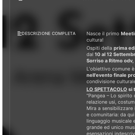
Nasce il primo
Meeti
DESCRIZIONE COMPLETA
cultura!
Ospiti della
prima ed
dal
10 al 12 Settemb
Sorriso a Ritmo odv,
L'obiettivo comune è
nell'evento finale p
condivisione culturale
LO SPETTACOLO
si 
“Pangea – Lo spirito 
relazione usi, costumi
Mira a sensibilizzare 
e comunitaria: da qui 
linguaggio musicale e
grande ed unico music
esensazioni indescrivi