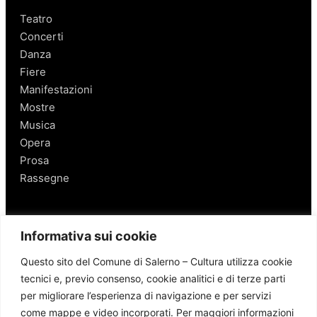
Teatro
Concerti
Danza
Fiere
Manifestazioni
Mostre
Musica
Opera
Prosa
Rassegne
Salerno
Informativa sui cookie
Personaggi
Questo sito del Comune di Salerno – Cultura utilizza cookie
Enogastronomia
tecnici e, previo consenso, cookie analitici e di terze parti
Mobilità a Salerno
per migliorare l’esperienza di navigazione e per servizi
Luoghi nei Dintorni
come mappe e video incorporati. Per maggiori informazioni