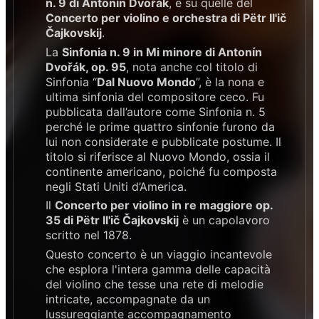
n. 9 di Antonín Dvořák
, e su quelle del
Concerto per violino e orchestra di Pëtr Il'ič
Čajkovskij
.
La
Sinfonia n. 9 in Mi minore di Antonín
Dvořák, op. 95
, nota anche col titolo di
Sinfonia “
Dal Nuovo Mondo
”, è la nona e
ultima sinfonia del compositore ceco. Fu
pubblicata dall’autore come Sinfonia n. 5
perché le prime quattro sinfonie furono da
lui non considerate e pubblicate postume. Il
titolo si riferisce al Nuovo Mondo, ossia il
continente americano, poiché fu composta
negli Stati Uniti d’America.
Il
Concerto per violino in re maggiore op.
35 di Pëtr Il'ič Čajkovskij
è un capolavoro
scritto nel 1878.
Questo concerto è un viaggio incantevole
che esplora l'intera gamma delle capacità
del violino che tesse una rete di melodie
intricate, accompagnate da un
lussureggiante accompagnamento