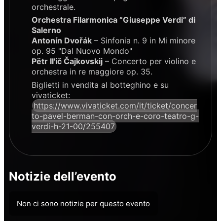
orchestrale.
Orchestra Filarmonica “Giuseppe Verdi” di
Salerno
Antonín Dvořák
– Sinfonia n. 9 in Mi minore
op. 95 "Dal Nuovo Mondo"
Pëtr Il'ič Čajkovskij
– Concerto per violino e
orchestra in re maggiore op. 35.
Biglietti in vendita al botteghino e su
vivaticket:
https://www.vivaticket.com/it/ticket/concer
to-pavel-berman-con-orch-e-coro-teatro-g-
verdi-h-21-00/255407
Notizie dell’evento
Non ci sono notizie per questo evento