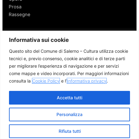
Prosa
Rassegne
Salerno
Informativa sui cookie
Personaggi
Questo sito del Comune di Salerno – Cultura utilizza cookie
Enogastronomia
tecnici e, previo consenso, cookie analitici e di terze parti
Mobilità a Salerno
per migliorare l’esperienza di navigazione e per servizi
Luoghi nei Dintorni
come mappe e video incorporati. Per maggiori informazioni
Link utili
consulta la
Cookie Policy
e l’
Informativa privacy
.
Accetta tutti
Personalizza
© 2026 Comune di Salerno – Tutti i diritti riservati
Credits
Privacy Policy
Cookie Policy
Rifiuta tutti
Apri me