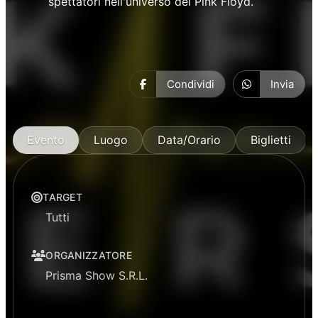
spettatori nell'universo dei Pink Floyd.
Condividi
Invia
Evento
Luogo
Data/Orario
Biglietti
TARGET
Tutti
ORGANIZZATORE
Prisma Show S.R.L.