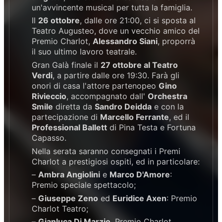
un'avvincente musical per tutta la famiglia.
Il
26 ottobre
, dalle ore 21:00, ci si sposta al
Teatro Augusteo, dove un vecchio amico del
Premio Charlot,
Alessandro Siani
, proporrà
il suo ultimo lavoro teatrale.
Gran Galà finale il
27 ottobre al Teatro
Verdi
, a partire dalle ore 19:30. Farà gli
onori di casa l'attore partenopeo
Gino
Rivieccio
, accompagnato dall'
Orchestra
Smile
diretta da
Sandro Deidda
e con la
partecipazione di
Marcello Ferrante
, ed il
Professional Ballett
di Pina Testa e Fortuna
Capasso.
Nella serata saranno consegnati i Premi
Charlot a prestigiosi ospiti, ed in particolare:
–
Ambra Angiolini
e
Marco D'Amore
:
Premio speciale spettacolo;
–
Giuseppe Zeno
ed
Euridice Axen
: Premio
Charlot Teatro;
–
Gianluca Di Marzio
, Premio Charlot