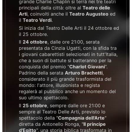
grande Charlie Chaplin si terrà nei tre teatri
principali della città: oltre al
Teatro delle
Arti
, coinvolti anche il
Teatro Augusteo
ed
il
Teatro Verdi
.
Si inizia dal Teatro Delle Arti il 24 ottobre ed
il 25 ottobre.
Il
24 ottobre
, dalle ore 21:00, serata
presentata da Cinzia Ugatti, con la sfida tra
i giovani cabarettisti selezionati in tutt'Italia,
che a suon di battute si batteranno per la
conquista del premio "
Charlot Giovani
".
Padrino della serata
Arturo Brachetti
,
considerato il più grande trasformista del
mondo: l'attore, illusionista e regista
regalerà al pubblico anche un momento del
suo ultimo spettacolo.
Il
25 ottobre
, sempre dalle ore 21:00 e
sempre al Teatro Delle Arti, previsto lo
spettacolo della "
Compagnia dell'Arte
"
diretta da Antonello Ronga, "
Il principe
d'Egitto
", una storia biblica trasformata in