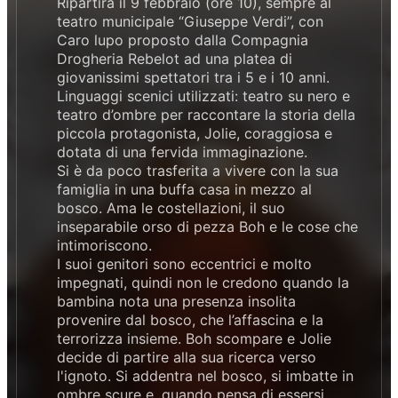
Ripartirà il 9 febbraio (ore 10), sempre al
teatro municipale “Giuseppe Verdi”, con
Caro lupo proposto dalla Compagnia
Drogheria Rebelot ad una platea di
giovanissimi spettatori tra i 5 e i 10 anni.
Linguaggi scenici utilizzati: teatro su nero e
teatro d’ombre per raccontare la storia della
piccola protagonista, Jolie, coraggiosa e
dotata di una fervida immaginazione.
Si è da poco trasferita a vivere con la sua
famiglia in una buffa casa in mezzo al
bosco. Ama le costellazioni, il suo
inseparabile orso di pezza Boh e le cose che
intimoriscono.
I suoi genitori sono eccentrici e molto
impegnati, quindi non le credono quando la
bambina nota una presenza insolita
provenire dal bosco, che l’affascina e la
terrorizza insieme. Boh scompare e Jolie
decide di partire alla sua ricerca verso
l'ignoto. Si addentra nel bosco, si imbatte in
ombre scure e, quando pensa di essersi