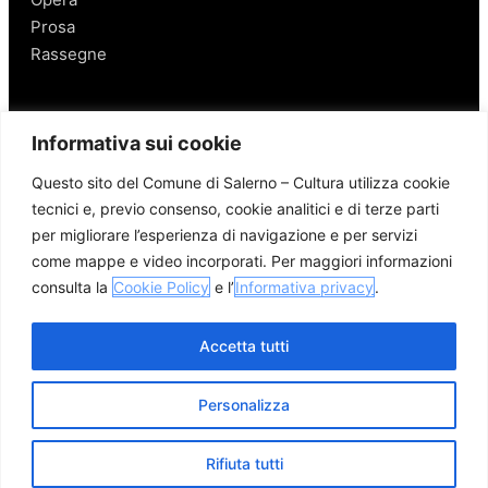
Prosa
Rassegne
Salerno
Informativa sui cookie
Personaggi
Questo sito del Comune di Salerno – Cultura utilizza cookie
Enogastronomia
tecnici e, previo consenso, cookie analitici e di terze parti
Mobilità a Salerno
per migliorare l’esperienza di navigazione e per servizi
Luoghi nei Dintorni
come mappe e video incorporati. Per maggiori informazioni
Link utili
consulta la
Cookie Policy
e l’
Informativa privacy
.
Accetta tutti
Personalizza
© 2026 Comune di Salerno – Tutti i diritti riservati
Credits
Privacy Policy
Cookie Policy
Rifiuta tutti
Apri me