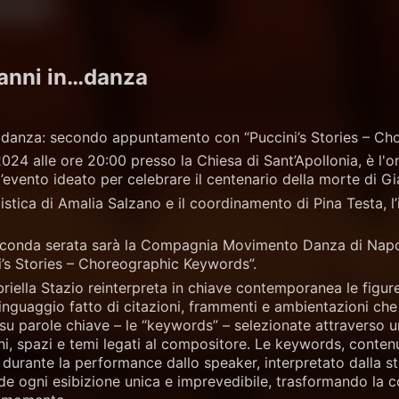
'anni in…danza
n…danza: secondo appuntamento con “Puccini’s Stories – C
24 alle ore 20:00 presso la Chiesa di Sant’Apollonia, è l'o
l’evento ideato per celebrare il centenario della morte di G
istica di Amalia Salzano e il coordinamento di Pina Testa, l’
econda serata sarà la Compagnia Movimento Danza di Napoli,
’s Stories – Choreographic Keywords”.
riella Stazio reinterpreta in chiave contemporanea le figure
inguaggio fatto di citazioni, frammenti e ambientazioni che 
su parole chiave – le “keywords” – selezionate attraverso un
, spazi e temi legati al compositore. Le keywords, contenu
durante la performance dallo speaker, interpretato dalla ste
e ogni esibizione unica e imprevedibile, trasformando la c