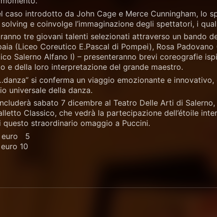
 momento.
el caso introdotto da John Cage e Merce Cunningham, lo spe
 solving e coinvolge l’immaginazione degli spettatori, i qual
ranno tre giovani talenti selezionati attraverso un bando dedi
aia (Liceo Coreutico E.Pascal di Pompei), Rosa Padovano 
co Salerno Alfano I) – presenteranno brevi coreografie ispir
to e della loro interpretazione del grande maestro.
in…danza” si conferma un viaggio emozionante e innovativo
gio universale della danza.
 concluderà sabato 7 dicembre al Teatro Delle Arti di Salern
tto Classico, che vedrà la partecipazione dell’étoile inter
di questo straordinario omaggio a Puccini.
: euro 5
 euro 10