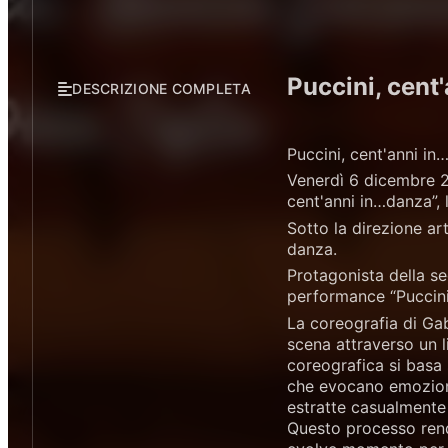
Puccini, cent
DESCRIZIONE COMPLETA
Puccini, cent'anni i
Venerdì 6 dicembre 20
cent'anni in…danza”, 
Sotto la direzione art
danza.
Protagonista della s
performance “Puccini
La coreografia di Gab
scena attraverso un l
coreografica si basa 
che evocano emozioni
estratte casualmente 
Questo processo rend