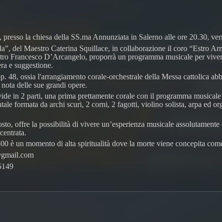
presso la chiesa della SS.ma Annunziata in Salerno alle ore 20.30, ver
la”, del Maestro Caterina Squillace, in collaborazione il coro “Estro
estro Francesco D’Arcangelo, proporrà un programma musicale per viver
ra e suggestione.
p. 48, ossia l'arrangiamento corale-orchestrale della Messa cattolica abb
ù nota delle sue grandi opere.
ivide in 2 parti, una prima prettamente corale con il programma musicale
ale formata da archi scuri, 2 corni, 2 fagotti, violino solista, arpa ed
o, offre la possibilità di vivere un’esperienza musicale assolutamente or
entrata.
0 è un momento di alta spiritualità dove la morte viene concepita com
@gmail.com
5149