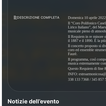
DESCRIZIONE COMPLETA
Domenica 10 aprile 2022, 
Il “Coro Polifonico Casel
Lirico Italiano”, del Ma
musicale pieno di atmosfe
Il Requiem in re minore o
il 1887 e il 1890. È la pi
Il concerto proposto si d
coro ed ensemble strument
Faurè.
Il programma, così compost
musica estremamente conc
Questo Requiem di fine 80
INFO: estroarmonicosa
338 133 7368 / 345 857 
Notizie dell’evento