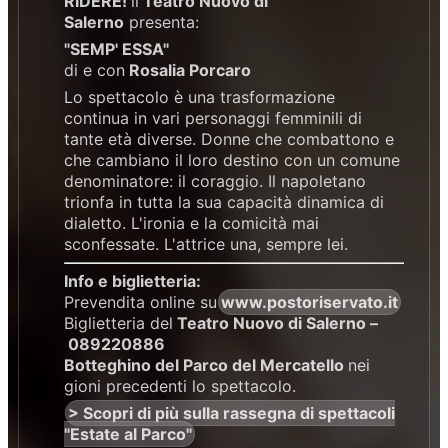
RIDERE!
il
Teatro Nuovo di
Salerno
presenta:
"SEMP' ESSA"
di e con
Rosalia Porcaro
Lo spettacolo è una trasformazione
continua in vari personaggi femminili di
tante età diverse. Donne che combattono e
che cambiano il loro destino con un comune
denominatore: il coraggio. Il napoletano
trionfa in tutta la sua capacità dinamica di
dialetto. L'ironia e la comicità mai
sconfessate. L'attrice una, sempre lei.
Info e biglietteria:
Prevendita online su
www.postoriservato.it
Biglietteria del
Teatro Nuovo di Salerno –
089220886
Botteghino del Parco del Mercatello
nei
gioni precedenti lo spettacolo.
> Scopri di più sulla rassegna di spettacoli
"Estate al Parco"