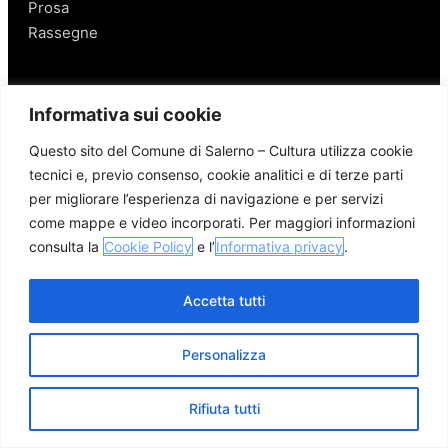
Prosa
Rassegne
Salerno
Informativa sui cookie
Personaggi
Questo sito del Comune di Salerno – Cultura utilizza cookie
Enogastronomia
tecnici e, previo consenso, cookie analitici e di terze parti
Mobilità a Salerno
per migliorare l’esperienza di navigazione e per servizi
Luoghi nei Dintorni
come mappe e video incorporati. Per maggiori informazioni
Link utili
consulta la
Cookie Policy
e l’
Informativa privacy
.
Accetta tutti
Personalizza
© 2026 Comune di Salerno – Tutti i diritti riservati
Credits
Privacy Policy
Cookie Policy
Rifiuta tutti
Apri me