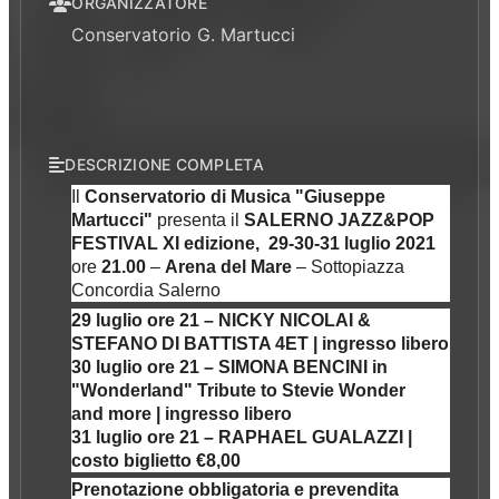
ORGANIZZATORE
Conservatorio G. Martucci
DESCRIZIONE COMPLETA
Il
Conservatorio di Musica "Giuseppe
Martucci"
presenta il
SALERNO JAZZ&POP
FESTIVAL XI edizione, 29-30-31 luglio 2021
ore
21.00
–
Arena del Mare
– Sottopiazza
Concordia Salerno
29 luglio ore 21 – NICKY NICOLAI &
STEFANO DI BATTISTA 4ET | ingresso libero
30 luglio ore 21 – SIMONA BENCINI in
"Wonderland" Tribute to Stevie Wonder
and more | ingresso libero
31 luglio ore 21 – RAPHAEL GUALAZZI |
costo biglietto €8,00
Prenotazione obbligatoria e prevendita