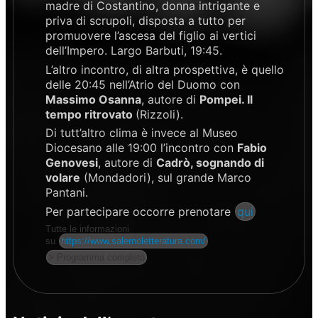
madre di Costantino, donna intrigante e
priva di scrupoli, disposta a tutto per
promuovere l’ascesa del figlio ai vertici
dell’Impero. Largo Barbuti, 19:45.
L’altro incontro, di altra prospettiva, è quello
delle 20:45 nell’Atrio del Duomo con
Massimo Osanna
, autore di
Pompei. Il
tempo ritrovato
(Rizzoli).
Di tutt’altro clima è invece al Museo
Diocesano alle 19:00 l’incontro con
Fabio
Genovesi
, autore di
Cadrò, sognando di
volare
(Mondadori), sul grande Marco
Pantani.
Per partecipare occorre prenotare
qui
Tutte le informazioni
su
https://www.salernoletteratura.com/
> Programma completo