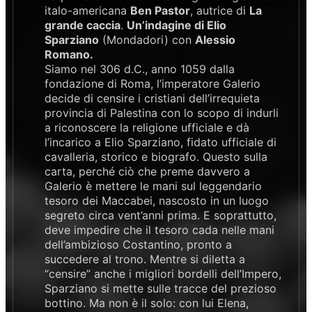
italo-americana
Ben Pastor
, autrice di
La
grande caccia
.
Un’indagine di Elio
Sparziano
(Mondadori) con
Alessio
Romano.
Siamo nel 306 d.C., anno 1059 dalla
fondazione di Roma, l’imperatore Galerio
decide di censire i cristiani dell’irrequieta
provincia di Palestina con lo scopo di indurli
a riconoscere la religione ufficiale e dà
l’incarico a Elio Sparziano, fidato ufficiale di
cavalleria, storico e biografo. Questo sulla
carta, perché ciò che preme davvero a
Galerio è mettere le mani sul leggendario
tesoro dei Maccabei, nascosto in un luogo
segreto circa vent’anni prima. E soprattutto,
deve impedire che il tesoro cada nelle mani
dell’ambizioso Costantino, pronto a
succedere al trono. Mentre si diletta a
“censire” anche i migliori bordelli dell’Impero,
Sparziano si mette sulle tracce del prezioso
bottino. Ma non è il solo: con lui Elena,