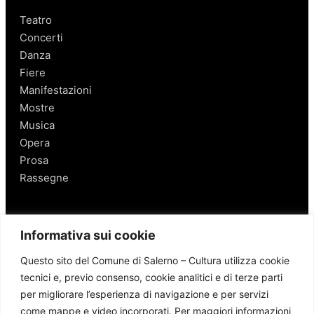
Teatro
Concerti
Danza
Fiere
Manifestazioni
Mostre
Musica
Opera
Prosa
Rassegne
Salerno
Informativa sui cookie
Personaggi
Questo sito del Comune di Salerno – Cultura utilizza cookie
Enogastronomia
tecnici e, previo consenso, cookie analitici e di terze parti
Mobilità a Salerno
per migliorare l’esperienza di navigazione e per servizi
Luoghi nei Dintorni
come mappe e video incorporati. Per maggiori informazioni