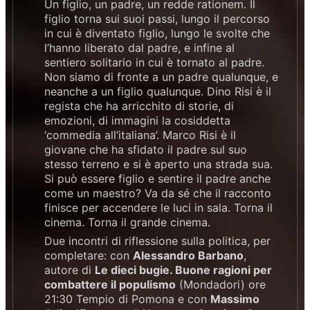
Un figlio, un padre, un redde rationem. Il
figlio torna sui suoi passi, lungo il percorso
in cui è diventato figlio, lungo le svolte che
l’hanno liberato dal padre, e infine al
sentiero solitario in cui è tornato al padre.
Non siamo di fronte a un padre qualunque, e
neanche a un figlio qualunque. Dino Risi è il
regista che ha arricchito di storie, di
emozioni, di immagini la cosiddetta
‘commedia all’italiana’. Marco Risi è il
giovane che ha sfidato il padre sul suo
stesso terreno e si è aperto una strada sua.
Si può essere figlio e sentire il padre anche
come un maestro? Va da sé che il racconto
finisce per accendere le luci in sala. Torna il
cinema. Torna il grande cinema.
Due incontri di riflessione sulla politica, per
completare: con
Alessandro Barbano
,
autore di
Le dieci bugie. Buone ragioni per
combattere il populismo
(Mondadori) ore
21:30 Tempio di Pomona e con
Massimo