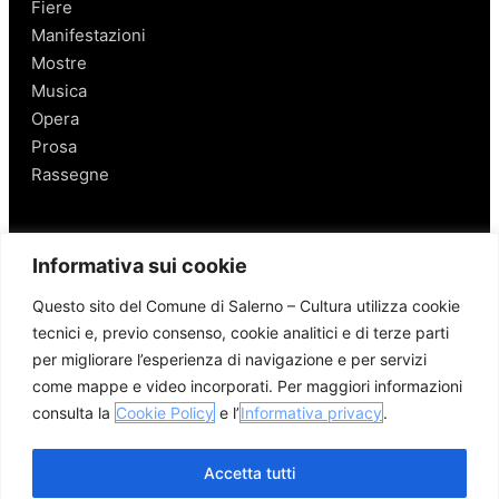
Fiere
Manifestazioni
Mostre
Musica
Opera
Prosa
Rassegne
Salerno
Informativa sui cookie
Personaggi
Questo sito del Comune di Salerno – Cultura utilizza cookie
Enogastronomia
tecnici e, previo consenso, cookie analitici e di terze parti
Mobilità a Salerno
per migliorare l’esperienza di navigazione e per servizi
Luoghi nei Dintorni
come mappe e video incorporati. Per maggiori informazioni
Link utili
consulta la
Cookie Policy
e l’
Informativa privacy
.
Accetta tutti