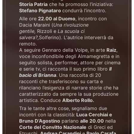
Storia Patria
che ha promosso l’iniziativa:
Stefano Pignataro
condurrà l’incontro.
Alle ore
22.00 al Duomo
, incontro con
Dacia Maraini (
Una rivoluzione
gentile,
Rizzoli e
La scuola ci
salvera?,
Solferino). L'autrice interverrà da
remoto.
A seguire Gennaro della Volpe, in arte
Raiz
,
voce inconfondibile degli Almamegretta e in
seguito solista, performer, attore per cinema
e serie tv, ci racconta il suo primo libro
Il
bacio di Brianna
. Una raccolta di 20
racconti che trasferiscono su carta e
rilanciano l’esigenza di narrare storie che ha
caratterizzato da sempre la sua produzione
artistica. Conduce
Alberto Rollo.
Tra le tante altre cose, segnaliamo due
incontri con la classicità:
Luca Cerchiai e
Bruno D’Agostino
parlano
alle 20.00
nella
Corte del Convitto Nazionale
di Greci ed
Etruschi,
Andrea Carandini
e
Paolo Carafa