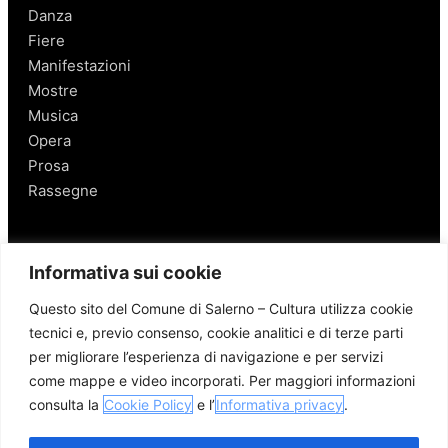
Danza
Fiere
Manifestazioni
Mostre
Musica
Opera
Prosa
Rassegne
Salerno
Informativa sui cookie
Personaggi
Questo sito del Comune di Salerno – Cultura utilizza cookie
Enogastronomia
tecnici e, previo consenso, cookie analitici e di terze parti
Mobilità a Salerno
per migliorare l’esperienza di navigazione e per servizi
Luoghi nei Dintorni
come mappe e video incorporati. Per maggiori informazioni
Link utili
consulta la
Cookie Policy
e l’
Informativa privacy
.