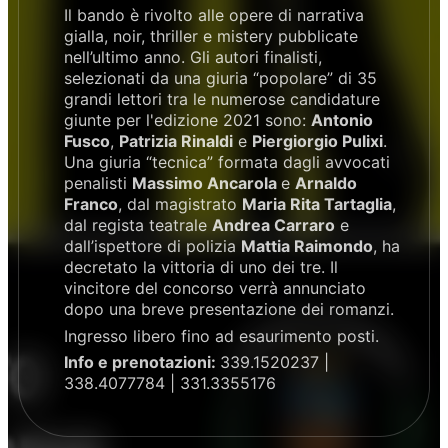
Il bando è rivolto alle opere di narrativa
gialla, noir, thriller e mistery pubblicate
nell’ultimo anno. Gli autori finalisti,
selezionati da una giuria “popolare” di 35
grandi lettori tra le numerose candidature
giunte per l'edizione 2021 sono:
Antonio
Fusco
,
Patrizia Rinaldi
e
Piergiorgio Pulixi
.
Una giuria “tecnica” formata dagli avvocati
penalisti
Massimo Ancarola
e
Arnaldo
Franco
, dal magistrato
Maria Rita Tartaglia
,
dal regista teatrale
Andrea Carraro
e
dall’ispettore di polizia
Mattia Raimondo
, ha
decretato la vittoria di uno dei tre. Il
vincitore del concorso verrà annunciato
dopo una breve presentazione dei romanzi.
Ingresso libero fino ad esaurimento posti.
Info e prenotazioni:
339.1520237 |
338.4077784 | 331.3355176