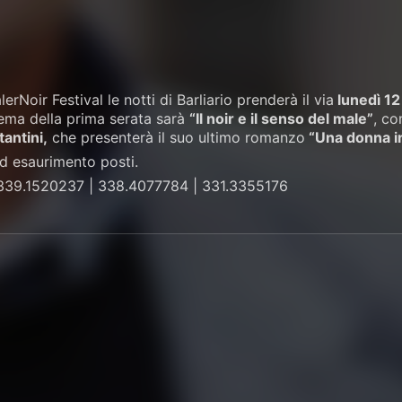
lerNoir Festival le notti di Barliario prenderà il via
lunedì 12 
Tema della prima serata sarà
“Il noir e il senso del male”
, co
antini,
che presenterà il suo ultimo romanzo
“Una donna in
ad esaurimento posti.
339.1520237 | 338.4077784 | 331.3355176