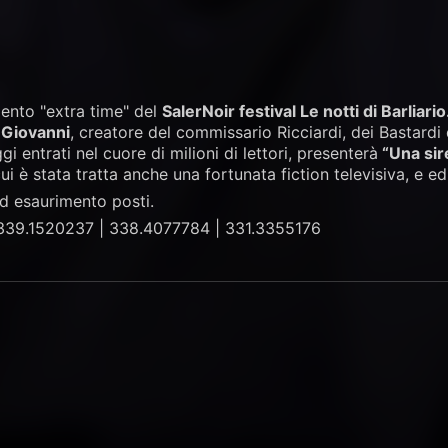
nto "extra time" del
SalerNoir festival Le notti di Barliari
 Giovanni
, creatore del commissario Ricciardi, dei Bastardi
 entrati nel cuore di milioni di lettori, presenterà
“Una sir
i è stata tratta anche una fortunata fiction televisiva, e ed
ad esaurimento posti.
339.1520237 | 338.4077784 | 331.3355176