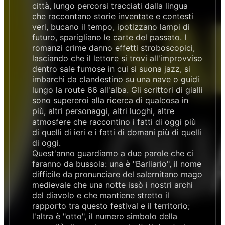
città, lungo percorsi tracciati dalla lingua
che raccontano storie inventate e contesti
veri, bucano il tempo, ipotizzano lampi di
futuro, sparigliano le carte del passato. I
romanzi crime danno effetti stroboscopici,
lasciando che il lettore si trovi all'improvviso
dentro sale fumose in cui si suona jazz, si
imbarchi da clandestino su una nave o guidi
lungo la route 66 all'alba. Gli scrittori di gialli
sono supereroi alla ricerca di qualcosa in
più, altri personaggi, altri luoghi, altre
atmosfere che raccontino i fatti di oggi più
di quelli di ieri e i fatti di domani più di quelli
di oggi.
Quest'anno guardiamo a due parole che ci
faranno da bussola: una è "Barliario", il nome
difficile da pronunciare del salernitano mago
medievale che una notte issò i nostri archi
del diavolo e che mantiene stretto il
rapporto tra questo festival e il territorio;
l'altra è "otto", il numero simbolo della