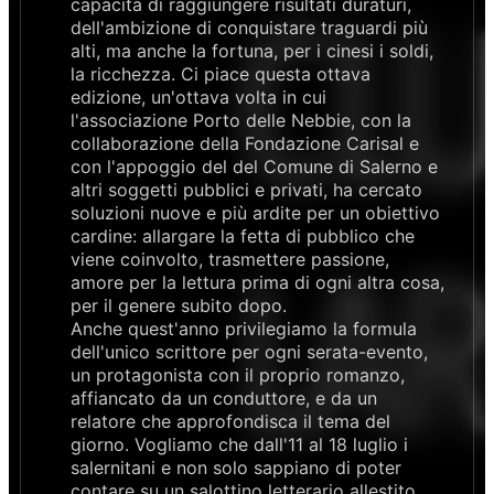
capacità di raggiungere risultati duraturi,
dell'ambizione di conquistare traguardi più
alti, ma anche la fortuna, per i cinesi i soldi,
la ricchezza. Ci piace questa ottava
edizione, un'ottava volta in cui
l'associazione Porto delle Nebbie, con la
collaborazione della Fondazione Carisal e
con l'appoggio del del Comune di Salerno e
altri soggetti pubblici e privati, ha cercato
soluzioni nuove e più ardite per un obiettivo
cardine: allargare la fetta di pubblico che
viene coinvolto, trasmettere passione,
amore per la lettura prima di ogni altra cosa,
per il genere subito dopo.
Anche quest'anno privilegiamo la formula
dell'unico scrittore per ogni serata-evento,
un protagonista con il proprio romanzo,
affiancato da un conduttore, e da un
relatore che approfondisca il tema del
giorno. Vogliamo che dall'11 al 18 luglio i
salernitani e non solo sappiano di poter
contare su un salottino letterario allestito