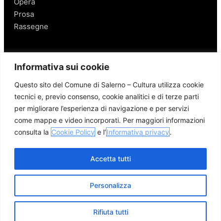
Opera
Prosa
Rassegne
Salerno
Informativa sui cookie
Personaggi
Questo sito del Comune di Salerno – Cultura utilizza cookie
Enogastronomia
tecnici e, previo consenso, cookie analitici e di terze parti
Mobilità a Salerno
per migliorare l’esperienza di navigazione e per servizi
Luoghi nei Dintorni
come mappe e video incorporati. Per maggiori informazioni
Link utili
consulta la
Cookie Policy
e l’
Informativa privacy
.
Accetta tutti
Personalizza
© 2026 Comune di Salerno – Tutti i diritti riservati
Credits
Privacy Policy
Cookie Policy
Rifiuta tutti
Apri me