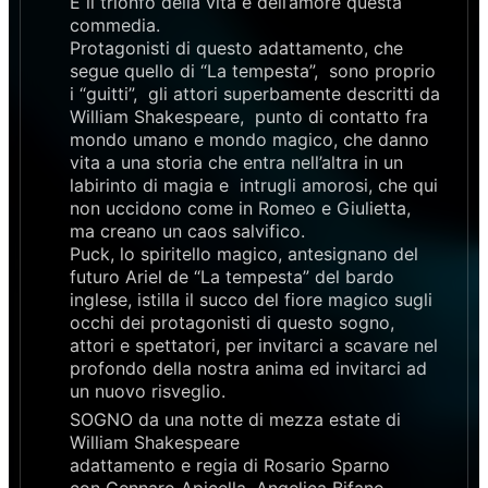
È il trionfo della vita e dell’amore questa
commedia.
Protagonisti di questo adattamento, che
segue quello di “La tempesta”, sono proprio
i “guitti”, gli attori superbamente descritti da
William Shakespeare, punto di contatto fra
mondo umano e mondo magico, che danno
vita a una storia che entra nell’altra in un
labirinto di magia e intrugli amorosi, che qui
non uccidono come in Romeo e Giulietta,
ma creano un caos salvifico.
Puck, lo spiritello magico, antesignano del
futuro Ariel de “La tempesta” del bardo
inglese, istilla il succo del fiore magico sugli
occhi dei protagonisti di questo sogno,
attori e spettatori, per invitarci a scavare nel
profondo della nostra anima ed invitarci ad
un nuovo risveglio.
SOGNO da una notte di mezza estate di
William Shakespeare
adattamento e regia di Rosario Sparno