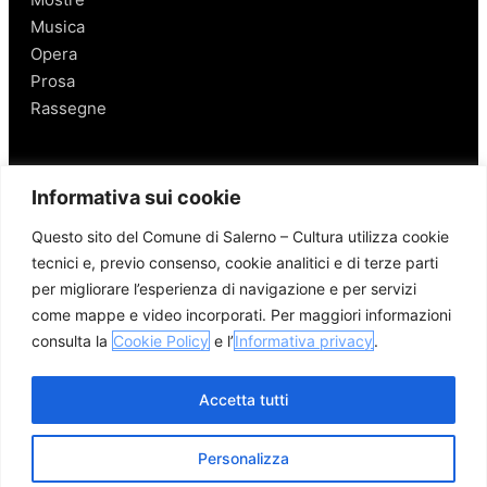
Musica
Opera
Prosa
Rassegne
Salerno
Informativa sui cookie
Personaggi
Questo sito del Comune di Salerno – Cultura utilizza cookie
Enogastronomia
tecnici e, previo consenso, cookie analitici e di terze parti
Mobilità a Salerno
per migliorare l’esperienza di navigazione e per servizi
Luoghi nei Dintorni
come mappe e video incorporati. Per maggiori informazioni
Link utili
consulta la
Cookie Policy
e l’
Informativa privacy
.
Accetta tutti
Personalizza
© 2026 Comune di Salerno – Tutti i diritti riservati