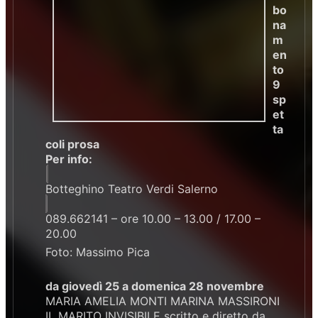
bo
na
m
en
to
9
sp
et
ta
coli prosa
Per info:
Botteghino Teatro Verdi Salerno
089.662141 – ore 10.00 – 13.00 / 17.00 –
20.00
Foto: Massimo Pica
da giovedì 25 a domenica 28 novembre
MARIA AMELIA MONTI MARINA MASSIRONI
IL MARITO INVISIBILE scritto e diretto da