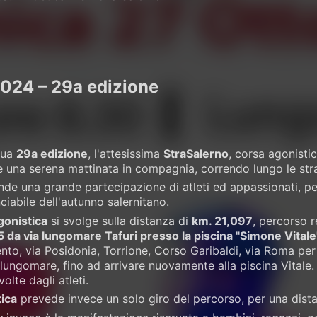
2024 – 29a edizione
sua
29a edizione
, l'attesissima
StraSalerno
, corsa agonisti
e una serena mattinata in compagnia, correndo lungo le stra
de una grande partecipazione di atleti ed appassionati, per
iabile dell'autunno salernitano.
gonistica
si svolge sulla distanza di
km. 21,097
, percorso 
5 da via lungomare Tafuri presso la piscina "Simone Vitale
nto, via Posidonia, Torrione, Corso Garibaldi, via Roma per e
 lungomare, fino ad arrivare nuovamente alla piscina Vitale
olte dagli atleti.
ica
prevede invece un solo giro del percorso, per una dist