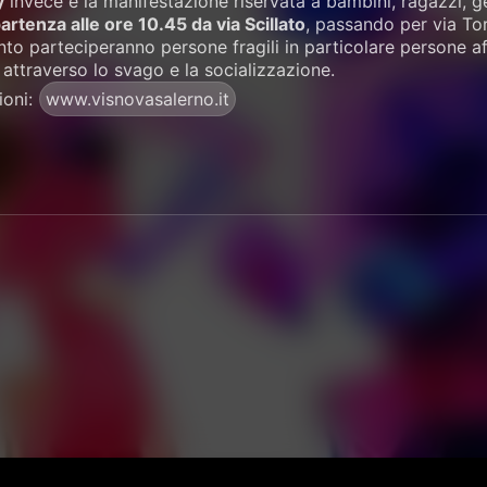
y
invece è la manifestazione riservata a bambini, ragazzi, ge
artenza alle ore 10.45 da via Scillato
, passando per via Tor
vento parteciperanno persone fragili in particolare persone af
e attraverso lo svago e la socializzazione.
ioni:
www.visnovasalerno.it