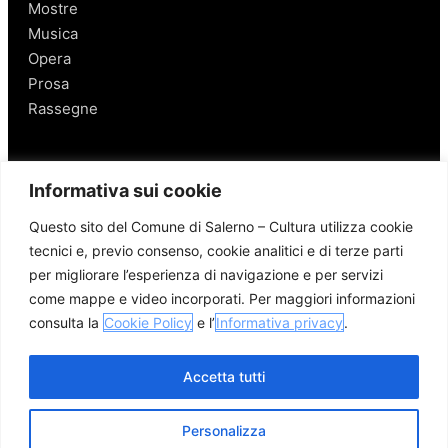
Mostre
Musica
Opera
Prosa
Rassegne
Salerno
Informativa sui cookie
Personaggi
Questo sito del Comune di Salerno – Cultura utilizza cookie
Enogastronomia
tecnici e, previo consenso, cookie analitici e di terze parti
Mobilità a Salerno
per migliorare l’esperienza di navigazione e per servizi
Luoghi nei Dintorni
come mappe e video incorporati. Per maggiori informazioni
Link utili
consulta la
Cookie Policy
e l’
Informativa privacy
.
Accetta tutti
Personalizza
© 2026 Comune di Salerno – Tutti i diritti riservati