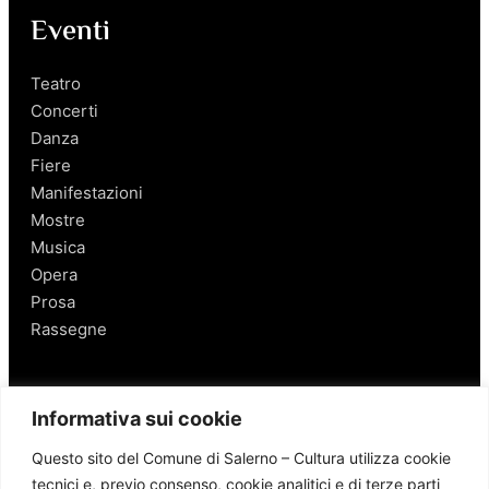
Eventi
Teatro
Concerti
Danza
Fiere
Manifestazioni
Mostre
Musica
Opera
Prosa
Rassegne
Salerno
Informativa sui cookie
Personaggi
Questo sito del Comune di Salerno – Cultura utilizza cookie
Enogastronomia
tecnici e, previo consenso, cookie analitici e di terze parti