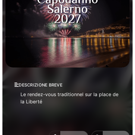
Concerts
Manifestations
Musique
DESCRIZIONE BREVE
Nouvel An sur la Place
Le rendez-vous traditionnel sur la place de
la Liberté