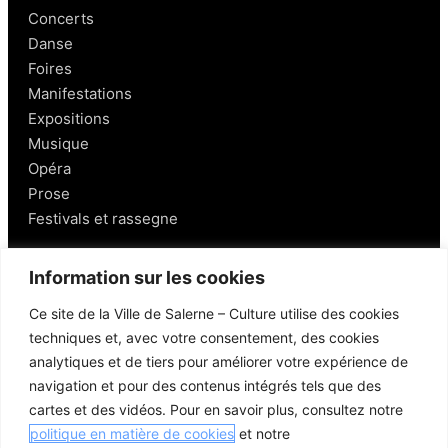
Concerts
Danse
Foires
Manifestations
Expositions
Musique
Opéra
Prose
Festivals et rassegne
Salerno
Information sur les cookies
Ce site de la Ville de Salerne – Culture utilise des cookies
Personnages
techniques et, avec votre consentement, des cookies
Gastronomie et vins
analytiques et de tiers pour améliorer votre expérience de
Mobilité à Salerne
navigation et pour des contenus intégrés tels que des
Lieux aux alentours
cartes et des vidéos. Pour en savoir plus, consultez notre
Liens utiles
politique en matière de cookies
et notre