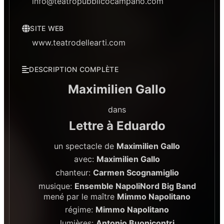
info@teatropubblicocampano.com
SITE WEB
www.teatrodellearti.com
DESCRIPTION COMPLÈTE
Maximilien Gallo
dans
Lettre à Eduardo
un spectacle de
Maximilien Gallo
avec:
Maximilien Gallo
chanteur:
Carmen Scognamiglio
musique:
Ensemble NapoliNord Big Band
mené par le maître
Mimmo Napolitano
régime:
Mimmo Napolitano
lumières:
Antonio Buonicontri