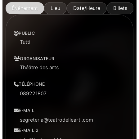
Événement
Lieu
Date/Heure
Billets
PUBLIC
Tutti
ORGANISATEUR
Théâtre des arts
TÉLÉPHONE
089221807
E-MAIL
segreteria@teatrodellearti.com
E-MAIL 2