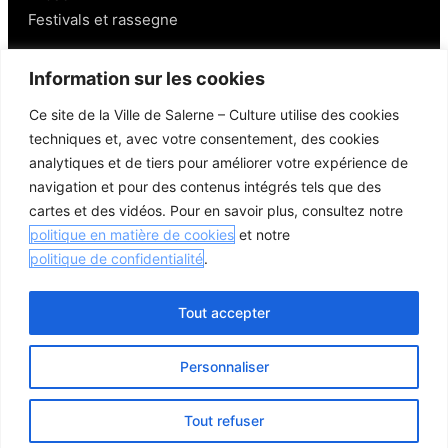
Festivals et rassegne
Salerno
Information sur les cookies
Ce site de la Ville de Salerne – Culture utilise des cookies
Personnages
techniques et, avec votre consentement, des cookies
Gastronomie et vins
analytiques et de tiers pour améliorer votre expérience de
Mobilité à Salerne
navigation et pour des contenus intégrés tels que des
Lieux aux alentours
cartes et des vidéos. Pour en savoir plus, consultez notre
Liens utiles
politique en matière de cookies
et notre
politique de confidentialité
.
Tout accepter
© 2026 Comune di Salerno – Tous droits réservés
Personnaliser
Crédits
Politique de confidentialité
Politique en matière de cookies
Tout refuser
Ouvrir 