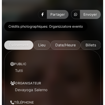
Partager
Envoyer
Crédits photographiques:
Organizzatore evento
Événement
Lieu
Date/Heure
Billets
PUBLIC
Tutti
ORGANISATEUR
Devayoga Salerno
TÉLÉPHONE