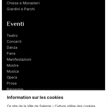
Chiese e Monasteri
Giardini e Parchi
Eventi
Teatro
Concerti
Danza
Fiere
Manifestazioni
Mostre
Musica
Opera
Prosa
Rassegne
Information sur les cookies
Salerno
Ce site de la Ville de Salerne – Culture utilise des cookies