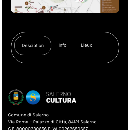
Info
Lieux
Desciption
Comune di Salerno
Via Roma – Palazzo di Città, 84121 Salerno
C.F. 80000330656 P.IVA 00263650657