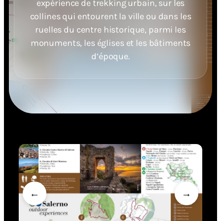
expérience de trekking urbain, sur les
collines qui entourent la ville ou dans les
ruelles du centre historique, parmi les
monuments, les églises et les bâtiments
d’époque.
←
→