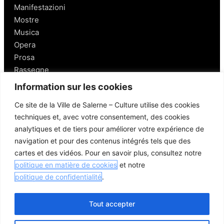
Manifestazioni
Mostre
Musica
Opera
Prosa
Rassegne
Information sur les cookies
Salerno
Ce site de la Ville de Salerne – Culture utilise des cookies
techniques et, avec votre consentement, des cookies
Personaggi
analytiques et de tiers pour améliorer votre expérience de
Enogastronomia
navigation et pour des contenus intégrés tels que des
Mobilità a Salerno
cartes et des vidéos. Pour en savoir plus, consultez notre
Luoghi nei Dintorni
politique en matière de cookies
et notre
Link utili
politique de confidentialité
.
Tout accepter