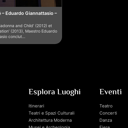
é – Eduardo Giannattasio –
adonna and Child' (2012) et
ation' (2013), Maestro Eduardo
asio conclut…
Esplora Luoghi
Eventi
Itinerari
Teatro
Teatri e Spazi Culturali
Concerti
Architettura Moderna
Danza
Musei e Archeologia
Fiere