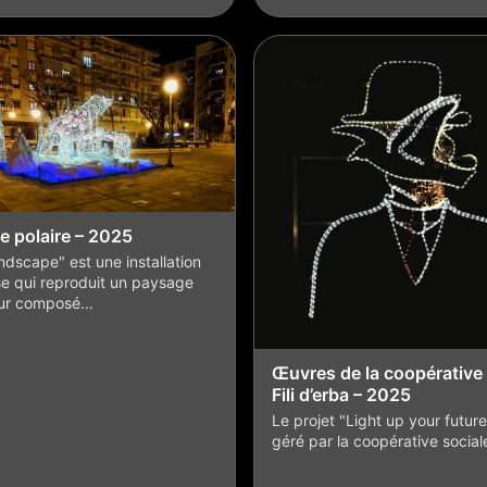
e polaire – 2025
ndscape" est une installation
e qui reproduit un paysage
ur composé…
Œuvres de la coopérative 
Fili d’erba – 2025
Le projet "Light up your future
géré par la coopérative socia