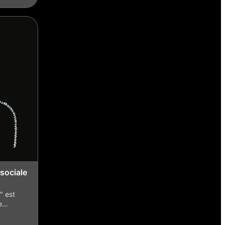
sociale
" est
le…