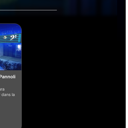
Pannoli
ura
 dans la