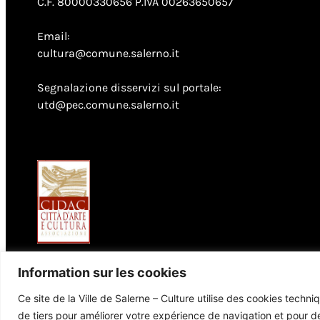
C.F. 80000330656 P.IVA 00263650657
Email:
cultura@comune.salerno.it
Segnalazione disservizi sul portale:
utd@pec.comune.salerno.it
Information sur les cookies
Ce site de la Ville de Salerne – Culture utilise des cookies tech
de tiers pour améliorer votre expérience de navigation et pour d
© 2026 Comune di Salerno – Tutti i diritti riservati