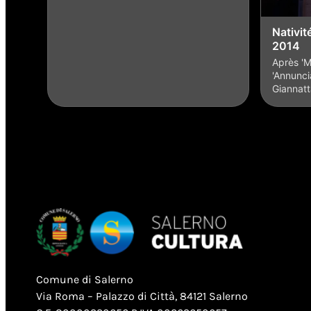
Nativit
2014
Après 'M
'Annunci
Giannatt
Comune di Salerno
Via Roma – Palazzo di Città, 84121 Salerno