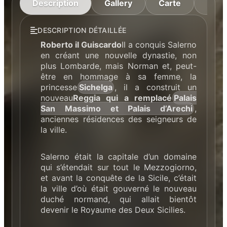
Description
Gallery
Carte
Hora
DESCRIPTION DÉTAILLÉE
Roberto il Guiscardo
Il a conquis Salerno
en créant une nouvelle dynastie, non
plus Lombarde, mais Norman et, peut-
être en hommage à sa femme, la
princesse
Sichelga
, il a construit un
nouveau
Reggia qui a remplacé
Palais
San Massimo et Palais d’Arechi
,
anciennes résidences des seigneurs de
la ville.
Salerno était la capitale d’un domaine
qui s’étendait sur tout le Mezzogiorno,
et avant la conquête de la Sicile, c’était
la ville d’où était gouverné le nouveau
duché normand, qui allait bientôt
devenir le Royaume des Deux Sicilies.