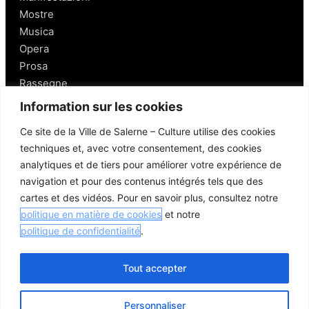
Mostre
Musica
Opera
Prosa
Rassegne
Information sur les cookies
Salerno
Ce site de la Ville de Salerne – Culture utilise des cookies
techniques et, avec votre consentement, des cookies
Personaggi
analytiques et de tiers pour améliorer votre expérience de
Enogastronomia
navigation et pour des contenus intégrés tels que des
Mobilità a Salerno
cartes et des vidéos. Pour en savoir plus, consultez notre
Luoghi nei Dintorni
politique en matière de cookies
et notre
Link utili
politique de confidentialité
.
Tout accepter
Personnaliser