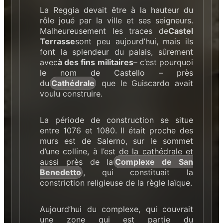
La Reggia devait être à la hauteur du
rôle joué par la ville et ses seigneurs.
Malheureusement les traces de
Castel
Terrasse
sont peu aujourd’hui, mais ils
font la splendeur du palais, sûrement
avec
à des fins militaires
– c’est pourquoi
le nom de Castello – près
du
Cathédrale
que le Guiscardo avait
voulu construire.
La période de construction se situe
entre 1076 et 1080. Il était proche des
murs est de Salerno, sur le sommet
d’une colline, à l’est de la cathédrale et
aussi près de la
Complexe de San
Benedetto
, qui constituait la
constriction religieuse de la règle laïque.
Aujourd’hui du complexe, qui couvrait
une zone qui est partie du