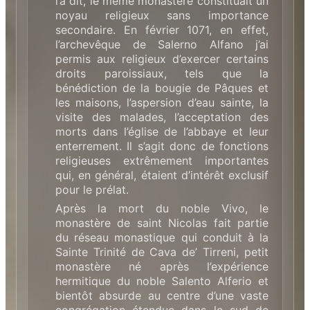
l’a dit, le même monastère constituait un
noyau religieux sans importance
secondaire. En février 1071, en effet,
l’archevêque de Salerno Alfano j’ai
permis aux religieux d’exercer certains
droits paroissiaux, tels que la
bénédiction de la bougie de Pâques et
les maisons, l’aspersion d’eau sainte, la
visite des malades, l’acceptation des
morts dans l’église de l’abbaye et leur
enterrement. Il s’agit donc de fonctions
religieuses extrêmement importantes
qui, en général, étaient d’intérêt exclusif
pour le prélat.
Après la mort du noble Vivo, le
monastère de saint Nicolas fait partie
du réseau monastique qui conduit à la
Sainte Trinité de Cava de’ Tirreni, petit
monastère né après l’expérience
hermitique du noble Salento Alferio et
bientôt absurde au centre d’une vaste
congrégation étendue dans le sud de