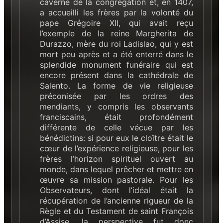
caverne de la congrégation et, en 1407,
a accueilli les frères par la volonté du
pape Grégoire XII, qui avait reçu
l’exemple de la reine Margherita de
Durazzo, mère du roi Ladislao, qui y est
mort peu après et a été enterré dans le
splendide monument funéraire qui est
encore présent dans la cathédrale de
Salento. La forme de vie religieuse
préconisée par les ordres des
mendiants, y compris les observants
franciscains, était profondément
différente de celle vécue par les
bénédictins: si pour eux le cloître était le
cœur de l’expérience religieuse, pour les
frères l’horizon spirituel ouvert au
monde, dans lequel prêcher et mettre en
œuvre sa mission pastorale. Pour les
Observateurs, dont l’idéal était la
récupération de l’ancienne rigueur de la
Règle et du Testament de saint François
d’Assise, la perspective fut donc