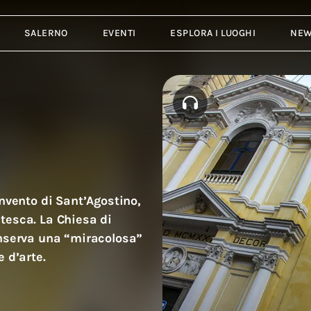
SALERNO
EVENTI
ESPLORA I LUOGHI
NE
onvento di Sant’Agostino,
hiesa di
onserva una “miracolosa”
 d’arte.