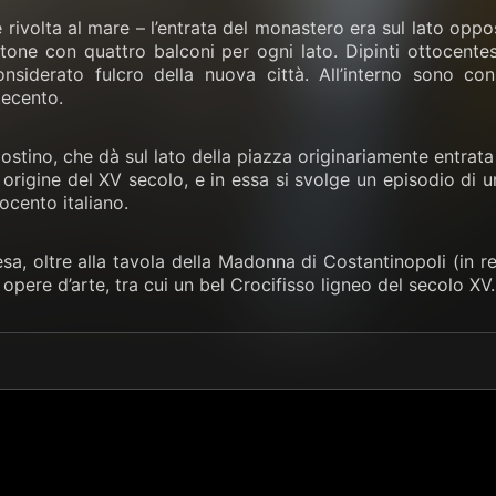
le rivolta al mare – l’entrata del monastero era sul lato op
rtone con quattro balconi per ogni lato. Dipinti ottocente
siderato fulcro della nuova città. All’interno sono con
tecento.
ostino, che dà sul lato della piazza originariamente entrat
rigine del XV secolo, e in essa si svolge un episodio di u
ocento italiano.
iesa, oltre alla tavola della Madonna di Costantinopoli (in r
 opere d’arte, tra cui un bel Crocifisso ligneo del secolo XV.