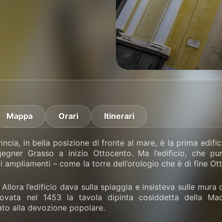
Mappa
Orari
Itinerari
vincia, in bella posizione di fronte al mare, è la prima edi
ngegner Grasso a inizio Ottocento. Ma l’edificio, che 
 ampliamenti – come la torre dell’orologio che è di fine O
 Allora l’edificio dava sulla spiaggia e insisteva sulle mura
ovata nel 1453 la tavola dipinta cosiddetta della Mad
ato alla devozione popolare.