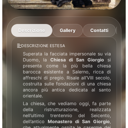
Descrizione
Gallery
Contatti
M
DESCRIZIONE ESTESA
Superata la facciata impersonale su via
Duomo, la
Chiesa di San Giorgio
si
presenta come la più bella chiesa
barocca esistente a Salerno, ricca di
affreschi di pregio. Risale all’VIII secolo,
costruita sulle fondazioni di una chiesa
ancora più antica dedicata al santo
orientale.
La chiesa, che vediamo oggi, fa parte
della ristrutturazione, realizzata
nell’ultimo trentennio del Seicento,
dell’antico
Monastero di San Giorgio
,
che attualmente ospita le caserme dei