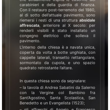
carabinieri e della guardia di finanza.
Con il restauro post-terremoto del 1980,
al di sotto dell’attuale pavimento, sono
riemersi i resti di una struttura
absidale
affrescata
, anteriore al X secolo: per
renderli visibili è stato installato un
congegno elettrico che solleva il
pavimento.
L’interno della chiesa è a navata unica,
coperta da volta a botte unghiata, con
cappelle laterali, transetto rettangolare,
sormontato da cupola, e uno spazio
quadrato retrostante l’altare.
In questa chiesa sono da segnalare:
– la tavola di Andrea Sabatini da Salerno
con la Vergine col Bambino fra
Sant’Agostino, Santa Scolastica, San
Benedetto e un Evangelista (1523);
– gli affreschi di Angelo e Francesco