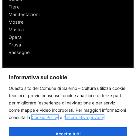
Fiere
Manifestazioni
Mostre
Musica
Opera
Prosa
Rassegne
Salerno
Informativa sui cookie
Personaggi
Questo sito del Comune di Salerno – Cultura utilizza cookie
Enogastronomia
tecnici e, previo consenso, cookie analitici e di terze parti
Mobilità a Salerno
per migliorare l’esperienza di navigazione e per servizi
Luoghi nei Dintorni
come mappe e video incorporati. Per maggiori informazioni
Link utili
consulta la
Cookie Policy
e l’
Informativa privacy
.
Accetta tutti