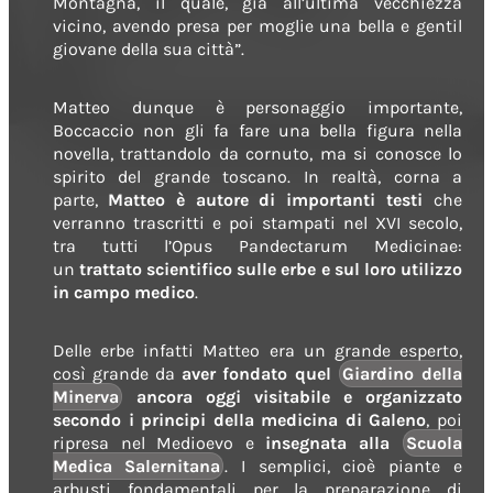
Montagna, il quale, già all’ultima vecchiezza
vicino, avendo presa per moglie una bella e gentil
giovane della sua città”.
Matteo dunque è personaggio importante,
Boccaccio non gli fa fare una bella figura nella
novella, trattandolo da cornuto, ma si conosce lo
spirito del grande toscano. In realtà, corna a
parte,
Matteo è autore di importanti testi
che
verranno trascritti e poi stampati nel XVI secolo,
tra tutti l’
Opus Pandectarum Medicinae
:
un
trattato scientifico sulle erbe e sul loro utilizzo
in campo medico
.
Delle erbe infatti Matteo era un grande esperto,
così grande da
aver fondato quel
Giardino della
Minerva
ancora oggi visitabile e organizzato
secondo i principi della medicina di Galeno
, poi
ripresa nel Medioevo e
insegnata alla
Scuola
Medica Salernitana
. I semplici, cioè piante e
arbusti fondamentali per la preparazione di