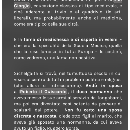
Giorgio
, educazione classica di tipo medievale, e
cioè aderente al trivio e al quadrivio (le arti
liberali), ma probabilmente anche di medicina,
come era tipico della sua città.
E la
fama di medichessa e di esperta in veleni
–
che era la specialità della Scuola Medica, quella
che la rese famosa in tutta Europa – le costerà,
come vedremo, una fama non positiva.
Sichelgaita si trovò, nel tumultuoso secolo in cui
visse, al centro di tutti i problemi politici e religiosi
(che allora si intrecciarono).
Andò in sposa
a
Roberto il Guiscardo
, il duca normanno
che
aveva messo le sue armi al servizio dei longobardi,
ma poi era diventato così potente da pensare di
scalzarli dal potere.
Non fu certo una sposa
discreta e nascosta
, diede otto figli al marito, che
aveva già sposato una normanna, da cui aveva
avuto un figlio, Ruggero Borsa.