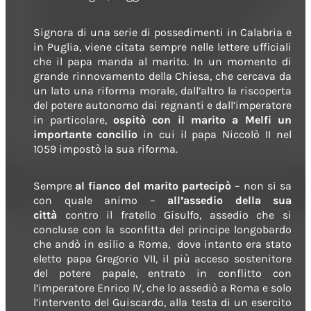
Signora di una serie di possedimenti in Calabria e
in Puglia, viene citata sempre nelle lettere ufficiali
che il papa manda al marito. In un momento di
grande rinnovamento della Chiesa, che cercava da
un lato una riforma morale, dall’altro la riscoperta
del potere autonomo dai regnanti e dall’imperatore
in particolare,
ospitò con il marito a Melfi un
importante concilio
in cui il papa Niccolò II nel
1059 impostò la sua riforma.
Sempre
al fianco del marito partecipò
– non si sa
con quale animo –
all’assedio della sua
città
contro il fratello Gisulfo, assedio che si
concluse con la sconfitta del principe longobardo
che andò in esilio a Roma, dove intanto era stato
eletto papa Gregorio VII, il più acceso sostenitore
del potere papale, entrato in conflitto con
l’imperatore Enrico IV, che lo assediò a Roma e solo
l’intervento del Guiscardo, alla testa di un esercito