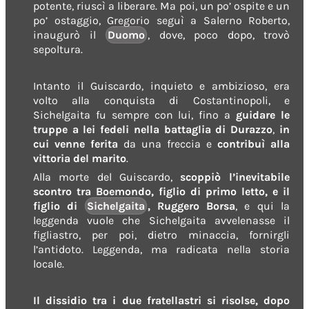
potente, riuscì a liberare. Ma poi, un po’ ospite e un
po’ ostaggio, Gregorio seguì a Salerno Roberto,
inaugurò il
Duomo
, dove, poco dopo, trovò
sepoltura.
Intanto il Guiscardo, inquieto e ambizioso, era
volto alla conquista di Costantinopoli, e
Sichelgaita fu sempre con lui, fino a
guidare le
truppe a lei fedeli nella battaglia di Durazzo
,
in
cui venne ferita
da una freccia e
contribuì alla
vittoria del marito
.
Alla morte del Guiscardo,
scoppiò l’inevitabile
scontro tra Boemondo, figlio di primo letto, e il
figlio di
Sichelgaita
, Ruggero Borsa
, e qui la
leggenda vuole che Sichelgaita avvelenasse il
figliastro, per poi, dietro minaccia, fornirgli
l’antidoto. Leggenda, ma radicata nella storia
locale.
Il dissidio tra i due fratellastri si risolse, dopo