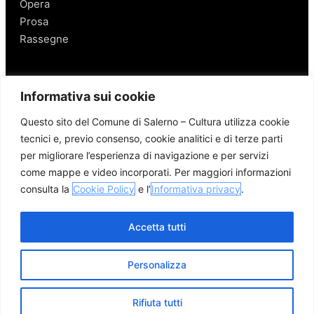
Opera
Prosa
Rassegne
Salerno
Informativa sui cookie
Personaggi
Questo sito del Comune di Salerno – Cultura utilizza cookie
Enogastronomia
tecnici e, previo consenso, cookie analitici e di terze parti
Mobilità a Salerno
per migliorare l’esperienza di navigazione e per servizi
Luoghi nei Dintorni
come mappe e video incorporati. Per maggiori informazioni
Link utili
consulta la
Cookie Policy
e l’
Informativa privacy
.
Accetta tutti
Personalizza
© 2026 Comune di Salerno – Tutti i diritti riservati
Credits
Privacy Policy
Cookie Policy
Rifiuta tutti
Apri me