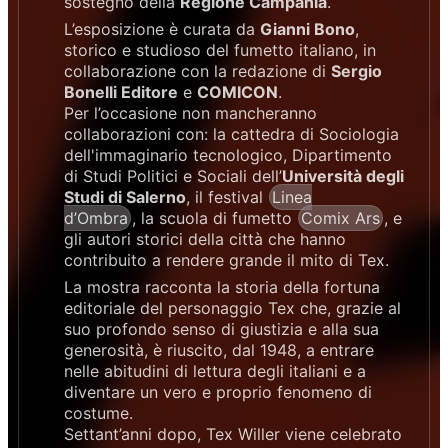
sostegno della
Regione Campania
.
L’esposizione è curata da
Gianni Bono
,
storico e studioso del fumetto italiano, in
collaborazione con la redazione di
Sergio
Bonelli Editore
e
COMICON
.
Per l’occasione non mancheranno
collaborazioni con: la cattedra di Sociologia
dell'immaginario tecnologico, Dipartimento
di Studi Politici e Sociali dell’
Università degli
Studi di Salerno
, il festival
Linea
d’Ombra
, la scuola di fumetto
Comix Ars
, e
gli autori storici della città che hanno
contribuito a rendere grande il mito di Tex.
La mostra racconta la storia della fortuna
editoriale del personaggio Tex che, grazie al
suo profondo senso di giustizia e alla sua
generosità, è riuscito, dal 1948, a entrare
nelle abitudini di lettura degli italiani e a
diventare un vero e proprio fenomeno di
costume.
Settant’anni dopo, Tex Willer viene celebrato