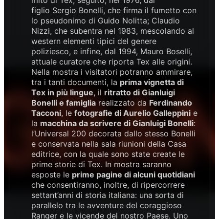
figlio Sergio Bonelli, che firma il fumetto con
lo pseudonimo di Guido Nolitta; Claudio
Nizzi, che subentra nel 1983, mescolando al
western elementi tipici del genere
poliziesco, e infine, dal 1994, Mauro Boselli,
attuale curatore che riporta Tex alle origini.
Nella mostra i visitatori potranno ammirare,
tra i tanti documenti, la
prima vignetta di
Tex in più lingue
, il
ritratto di Gianluigi
Bonelli e famiglia
realizzato da
Ferdinando
Tacconi
, le
fotografie di Aurelio Galleppini
e
la
macchina da scrivere di Gianluigi Bonelli
:
l’Universal 200 decorata dallo stesso Bonelli
e conservata nella sala riunioni della Casa
editrice, con la quale sono state create le
prime storie di Tex. In mostra saranno
esposte le
prime pagine di alcuni quotidiani
che consentiranno, inoltre, di ripercorrere
settant’anni di storia italiana: una sorta di
parallelo tra le avventure del coraggioso
Ranger e le vicende del nostro Paese. Uno