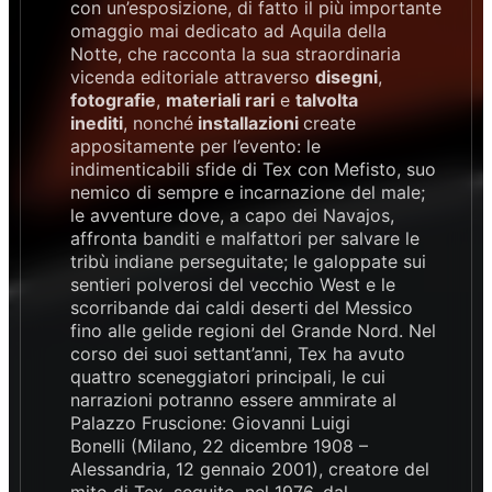
con un’esposizione, di fatto il più importante
omaggio mai dedicato ad Aquila della
Notte, che racconta la sua straordinaria
vicenda editoriale attraverso
disegni
,
fotografie
,
materiali rari
e
talvolta
inediti
, nonché
installazioni
create
appositamente per l’evento: le
indimenticabili sfide di Tex con Mefisto, suo
nemico di sempre e incarnazione del male;
le avventure dove, a capo dei Navajos,
affronta banditi e malfattori per salvare le
tribù indiane perseguitate; le galoppate sui
sentieri polverosi del vecchio West e le
scorribande dai caldi deserti del Messico
fino alle gelide regioni del Grande Nord. Nel
corso dei suoi settant’anni, Tex ha avuto
quattro sceneggiatori principali, le cui
narrazioni potranno essere ammirate al
Palazzo Fruscione: Giovanni Luigi
Bonelli (Milano, 22 dicembre 1908 –
Alessandria, 12 gennaio 2001), creatore del
mito di Tex, seguito, nel 1976, dal